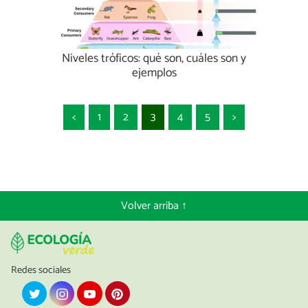
Niveles tróficos: qué son, cuáles son y
ejemplos
<
1
2
3
4
5
>
Volver arriba ↑
Redes sociales