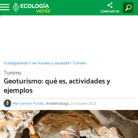
COMPARTIR
EcologíaVerde
Ser humano y sociedad
Turismo
Turismo
Geoturismo: qué es, actividades y
ejemplos
Por
Germán Portillo
, Ambientólogo.
27 octubre 2023