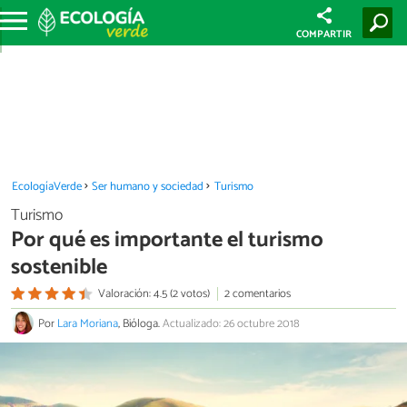
COMPARTIR
EcologíaVerde
Ser humano y sociedad
Turismo
Turismo
Por qué es importante el turismo
sostenible
Valoración: 4.5 (2 votos)
2 comentarios
Por
Lara Moriana
, Bióloga.
Actualizado: 26 octubre 2018