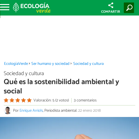
COMPARTIR
EcologíaVerde
Ser humano y sociedad
Sociedad y cultura
Sociedad y cultura
Qué es la sostenibilidad ambiental y
social
Valoración: 5 (2 votos)
3 comentarios
Por
Enrique Arriols
, Periodista ambiental.
22 enero 2018