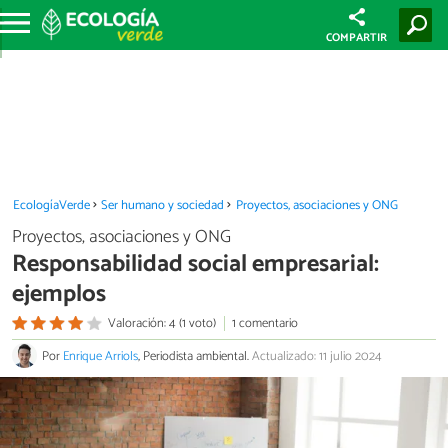
COMPARTIR
EcologíaVerde
Ser humano y sociedad
Proyectos, asociaciones y ONG
Proyectos, asociaciones y ONG
Responsabilidad social empresarial:
ejemplos
Valoración: 4 (1 voto)
1 comentario
Por
Enrique Arriols
, Periodista ambiental.
Actualizado: 11 julio 2024