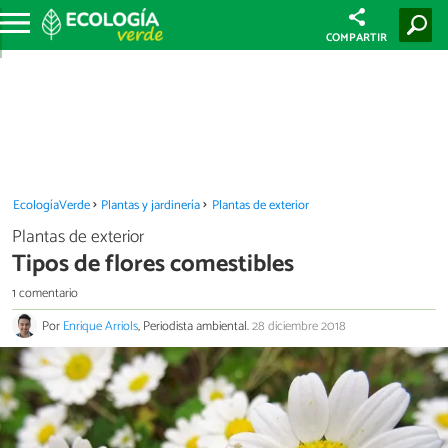
COMPARTIR
EcologíaVerde
Plantas y jardinería
Plantas de exterior
Plantas de exterior
Tipos de flores comestibles
1 comentario
Por
Enrique Arriols
, Periodista ambiental.
28 diciembre 2018