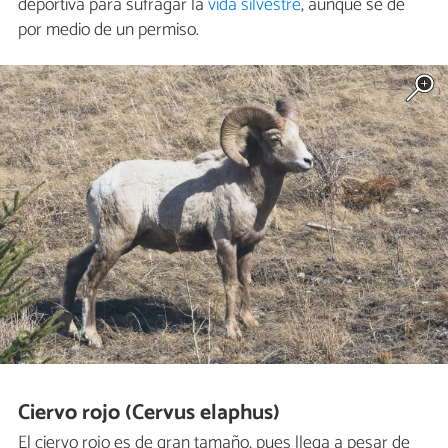
deportiva para sufragar la
vida silvestre
, aunque se dé
por medio de un permiso.
Ciervo rojo (Cervus elaphus)
El ciervo rojo es de gran tamaño, pues llega a pesar de