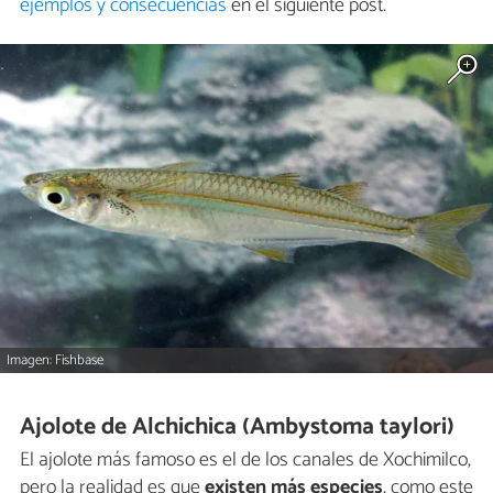
ejemplos y consecuencias
en el siguiente post.
Imagen: Fishbase
Ajolote de Alchichica (Ambystoma taylori)
El ajolote más famoso es el de los canales de Xochimilco,
pero la realidad es que
existen más especies
, como este