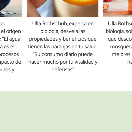
no,
Ulla Rothschuh, experta en
Ulla Roths
el origen
biología, desvela las
biología, s
: "El agua
propiedades y beneficios que
que descon
a es el
tienen las naranjas en tu salud:
mosqueta:
procesos
"Su consumo diario puede
mejores
mpacto de
hacer mucho por tu vitalidad y
na
ritos y
defensas"