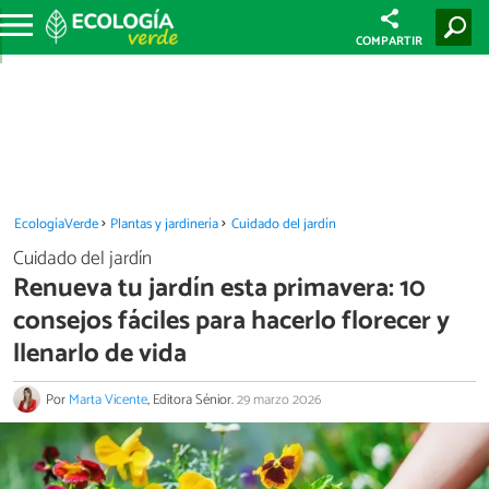
COMPARTIR
EcologíaVerde
Plantas y jardinería
Cuidado del jardín
Cuidado del jardín
Renueva tu jardín esta primavera: 10
consejos fáciles para hacerlo florecer y
llenarlo de vida
Por
Marta Vicente
, Editora Sénior.
29 marzo 2026