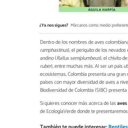
¿Ya nos sigues?
Márcanos como medio preferent
Dentro de los nombres de aves colombian
ramphastinus
), el periquito de los nevados o
andino (
Rallus semiplumbeus
), el chivito 
ruber
), entre muchas más. Al ser un país 
ecosistemas, Colombia presenta una gran r
países con mayor diversidad de aves a niv
Biodiversidad de Colombia (SIBC) presenta u
Si quieres conocer más acerca de las
aves
de EcologíaVerde donde te presentaremos 
También te puede interesar:
Reptile