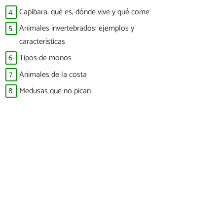
4.
Capibara: qué es, dónde vive y qué come
5.
Animales invertebrados: ejemplos y
características
6.
Tipos de monos
7.
Animales de la costa
8.
Medusas que no pican