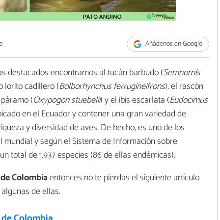
e
Añádenos en Google
as destacados encontramos al tucán barbudo (
Semnornis
 lorito cadillero (
Bolborhynchus ferrugineifrons
), el rascón
de páramo (
Oxypogon stuebelii
) y el ibis escarlata (
Eudocimus
ubicado en el Ecuador y contener una gran variedad de
iqueza y diversidad de aves. De hecho, es uno de los
el mundial y según el Sistema de Información sobre
n total de 1.937 especies (86 de ellas endémicas).
 de Colombia
entonces no te pierdas el siguiente artículo
algunas de ellas.
s de Colombia