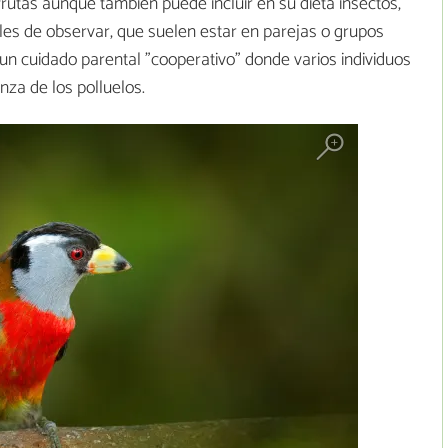
rutas aunque también puede incluir en su dieta insectos,
íciles de observar, que suelen estar en parejas o grupos
 un cuidado parental "cooperativo" donde varios individuos
nza de los polluelos.