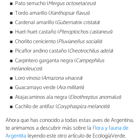
Pato serrucho (
Mergus octosetaceus
)
Tordo amarillo (
Xanthopsar flavus
)
Cardenal amarillo (
Gubernatrix cristata
)
Huet-huet castaño (
Pteroptochos castaneus
)
Chorlito ceniciento (
Pluvianellus socialis
)
Picaflor andino castaño (
Oreotrochilus adela
)
Carpintero garganta negra (
Campephilus
melanoleucos
)
Loro vinoso (
Amazona vinacea
)
Guacamayo verde (
Ara militaris
)
Atajacaminos ala negra (
Eleothreptus anomalus
)
Cachilo de antifaz (
Coryphaspiza melanotis
)
Ahora que has conocido a todas estas aves de Argentina,
te animamos a descubrir más sobre la
Flora y fauna de
Argentita
leyendo este otro artículo de EcologíaVerde.