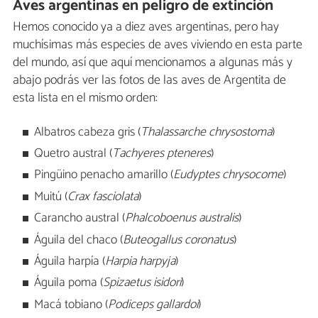
Aves argentinas en peligro de extinción
Hemos conocido ya a diez aves argentinas, pero hay
muchísimas más especies de aves viviendo en esta parte
del mundo, así que aquí mencionamos a algunas más y
abajo podrás ver las fotos de las aves de Argentita de
esta lista en el mismo orden:
Albatros cabeza gris (
Thalassarche chrysostoma
)
Quetro austral (
Tachyeres pteneres
)
Pingüino penacho amarillo (
Eudyptes chrysocome
)
Muitú (
Crax fasciolata
)
Carancho austral (
Phalcoboenus australis
)
Águila del chaco (
Buteogallus coronatus
)
Águila harpía (
Harpia harpyja
)
Águila poma (
Spizaetus isidori
)
Macá tobiano (
Podiceps gallardoi
)