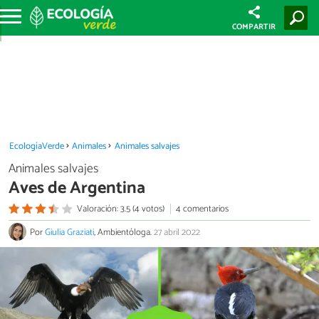
COMPARTIR
EcologíaVerde
Animales
Animales salvajes
Animales salvajes
Aves de Argentina
Valoración: 3.5 (4 votos)
4 comentarios
Por
Giulia Graziati
, Ambientóloga.
27 abril 2022