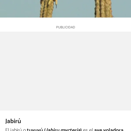
Jabirú
El jabirú o
tuyuyú (
Jabiru mycteria
)
es el
ave voladora