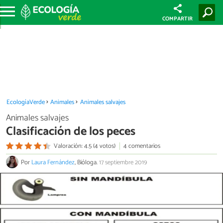
COMPARTIR
EcologíaVerde
Animales
Animales salvajes
Animales salvajes
Clasificación de los peces
Valoración: 4.5 (4 votos)
4 comentarios
Por
Laura Fernández
, Bióloga.
17 septiembre 2019