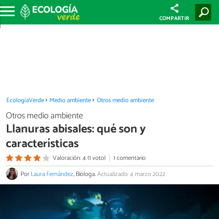
COMPARTIR
EcologíaVerde
Medio ambiente
Otros medio ambiente
Otros medio ambiente
Llanuras abisales: qué son y
características
Valoración: 4 (1 voto)
1 comentario
Por
Laura Fernández
, Bióloga.
Actualizado: 4 marzo 2022