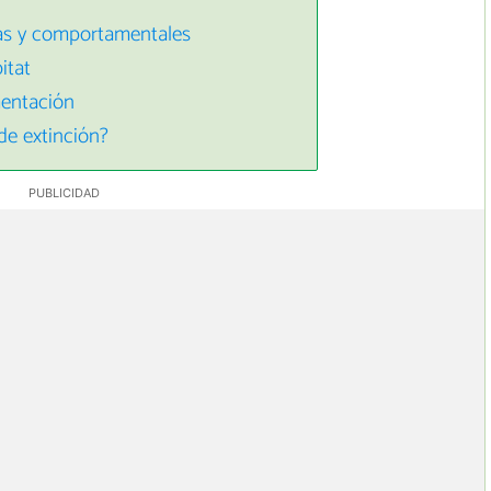
icas y comportamentales
itat
mentación
de extinción?