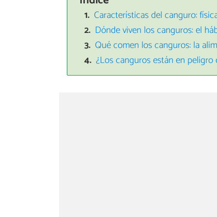
Índice
Características del canguro: fís
Dónde viven los canguros: el háb
Qué comen los canguros: la ali
¿Los canguros están en peligro 