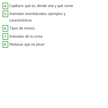
4.
Capibara: qué es, dónde vive y qué come
5.
Animales invertebrados: ejemplos y
características
6.
Tipos de monos
7.
Animales de la costa
8.
Medusas que no pican