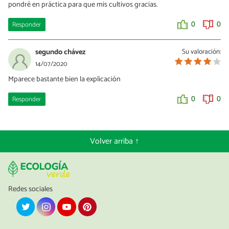
pondré en práctica para que mis cultivos gracias.
Responder
0
0
segundo chávez
Su valoración:
14/07/2020
Mparece bastante bien la explicación
Responder
0
0
Volver arriba ↑
Redes sociales