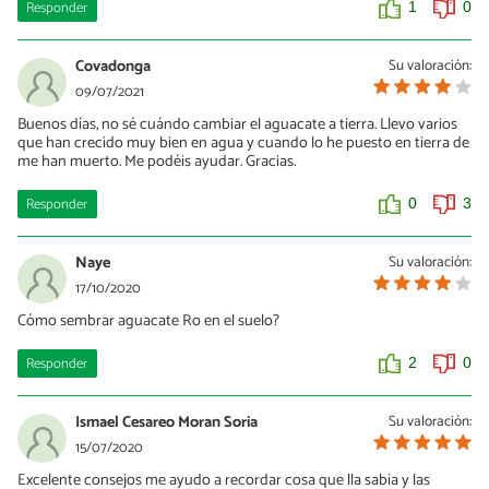
Responder
1
0
Covadonga
Su valoración:
09/07/2021
Buenos días, no sé cuándo cambiar el aguacate a tierra. Llevo varios
que han crecido muy bien en agua y cuando lo he puesto en tierra de
me han muerto. Me podéis ayudar. Gracias.
Responder
0
3
Naye
Su valoración:
17/10/2020
Cómo sembrar aguacate Ro en el suelo?
Responder
2
0
Ismael Cesareo Moran Soria
Su valoración:
15/07/2020
Excelente consejos me ayudo a recordar cosa que lla sabia y las