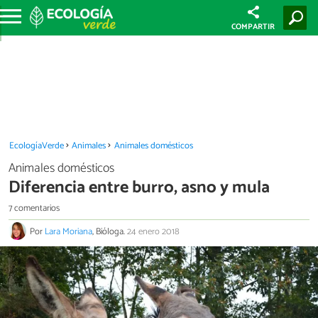
COMPARTIR
EcologíaVerde
Animales
Animales domésticos
Animales domésticos
Diferencia entre burro, asno y mula
7 comentarios
Por
Lara Moriana
, Bióloga.
24 enero 2018