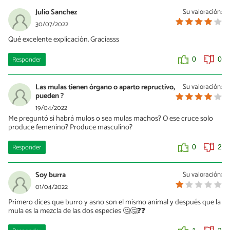
Julio Sanchez
Su valoración:
30/07/2022
Qué excelente explicación. Graciasss
Responder
0
0
Las mulas tienen órgano o aparto repructivo,
Su valoración:
pueden ?
19/04/2022
Me preguntó si habrá mulos o sea mulas machos? O ese cruce solo
produce femenino? Produce masculino?
Responder
0
2
Soy burra
Su valoración:
01/04/2022
Primero dices que burro y asno son el mismo animal y después que la
mula es la mezcla de las dos especies 🤔🤔❓❓