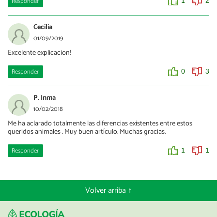
Responder
1
2
Cecilia
01/09/2019
Excelente explicacion!
Responder
0
3
P. Inma
10/02/2018
Me ha aclarado totalmente las diferencias existentes entre estos
queridos animales . Muy buen artículo. Muchas gracias.
Responder
1
1
Volver arriba ↑