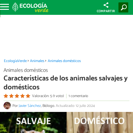
COMPARTIR
EcologíaVerde
Animales
Animales domésticos
Animales domésticos
Características de los animales salvajes y
domésticos
Valoración: 5 (1 voto)
1 comentario
Por
Javier Sánchez
, Biólogo.
Actualizado: 12 julio 2024