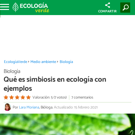
COMPARTIR
EcologíaVerde
Medio ambiente
Biología
Biología
Qué es simbiosis en ecología con
ejemplos
Valoración: 5 (7 votos)
7 comentarios
Por
Lara Moriana
, Bióloga.
Actualizado: 15 febrero 2021