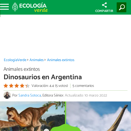
COMPARTIR
EcologíaVerde
Animales
Animales extintos
Animales extintos
Dinosaurios en Argentina
Valoración: 4.4 (5 votos)
5 comentarios
Por
Sandra Sotoca
, Editora Sénior.
Actualizado: 10 marzo 2022