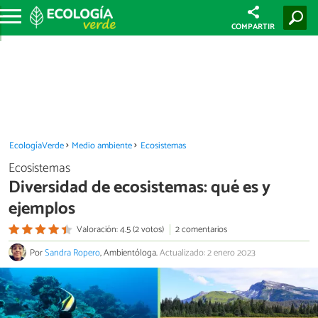
COMPARTIR
EcologíaVerde
Medio ambiente
Ecosistemas
Ecosistemas
Diversidad de ecosistemas: qué es y
ejemplos
Valoración: 4.5 (2 votos)
2 comentarios
Por
Sandra Ropero
, Ambientóloga.
Actualizado: 2 enero 2023