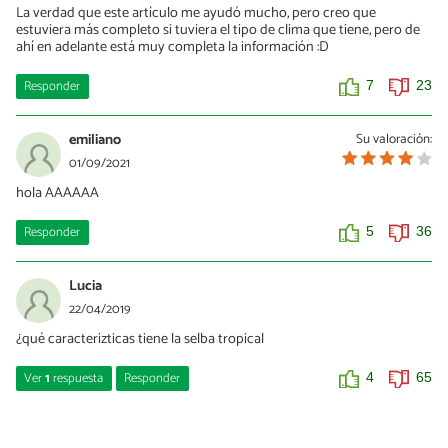
La verdad que este artículo me ayudó mucho, pero creo que
estuviera más completo si tuviera el tipo de clima que tiene, pero de
ahí en adelante está muy completa la información :D
Responder
7
23
emiliano
Su valoración:
01/09/2021
hola AAAAAA
Responder
5
36
Lucia
22/04/2019
¿qué caracterizticas tiene la selba tropical
Ver
1
respuesta
Responder
4
65
saimon
09/11/2021