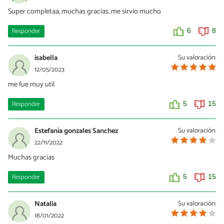
Super completaa, muchas gracias, me sirvio mucho
Responder
6
8
isabella
Su valoración:
12/05/2023
me fue muy util
Responder
5
15
Estefanía gonzales Sanchez
Su valoración:
22/11/2022
Muchas gracias
Responder
5
15
Natalia
Su valoración:
18/01/2022