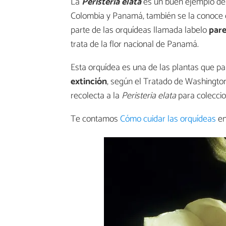
La
Peristeria elata
es un buen ejemplo de 
Colombia y Panamá, también se la conoce co
parte de las orquídeas llamada labelo
pare
trata de la flor nacional de Panamá.
Esta orquídea es una de las plantas que p
extinción
, según el Tratado de Washingto
recolecta a la
Peristeria elata
para coleccio
Te contamos
Cómo cuidar las orquídeas
en