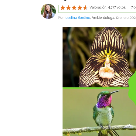
Valoración: 4.7 (7 votos)
7 
Por
Josefina Bordino
, Ambientóloga.
12 enero 202