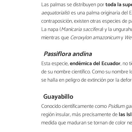
Las palmas se distribuyen por
toda la sup
aequatorialis
) es una palma originaria del 
contraposición, existen otras especies de p
La napa (
Manicaria saccifera
) y la ungurah
mientras que
Ceroxylon amazonicum
y
Wet
Passiflora andina
Esta especie,
endémica del Ecuador
, no 
de su nombre científico. Como su nombre lo
se halla en peligro de extinción por la defo
Guayabillo
Conocido científicamente como
Psidium ga
región insular, más precisamente de
las I
medida que maduran se tornan de color neg