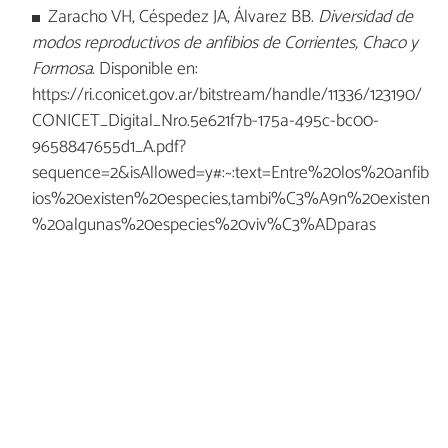
Zaracho VH, Céspedez JA, Álvarez BB.
Diversidad de
modos reproductivos de anfibios de Corrientes, Chaco y
Formosa
. Disponible en:
https://ri.conicet.gov.ar/bitstream/handle/11336/123190/
CONICET_Digital_Nro.5e621f7b-175a-495c-bc00-
9658847655d1_A.pdf?
sequence=2&isAllowed=y#:~:text=Entre%20los%20anfib
ios%20existen%20especies,tambi%C3%A9n%20existen
%20algunas%20especies%20viv%C3%ADparas