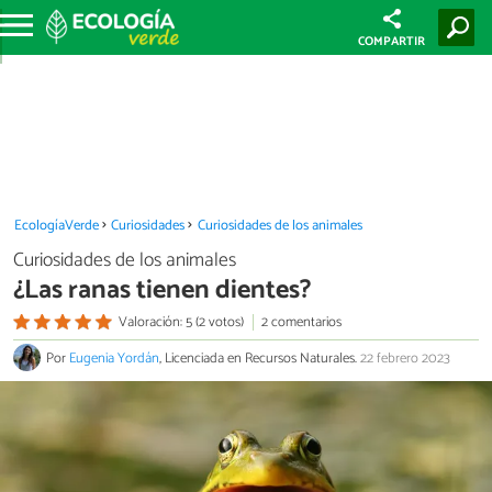
COMPARTIR
EcologíaVerde
Curiosidades
Curiosidades de los animales
Curiosidades de los animales
¿Las ranas tienen dientes?
Valoración: 5 (2 votos)
2 comentarios
Por
Eugenia Yordán
, Licenciada en Recursos Naturales.
22 febrero 2023