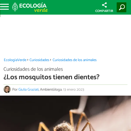
COMPARTIR
EcologíaVerde
Curiosidades
Curiosidades de los animales
Curiosidades de los animales
¿Los mosquitos tienen dientes?
Por
Giulia Graziati
, Ambientóloga.
13 enero 2023