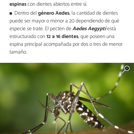
espinas
con dientes abiertos entre sí.
Dentro del
género Aedes
, la cantidad de dientes
puede ser mayor o menor a 20 dependiendo de qué
especie se trate. El pecten de
Aedes Aegypti
está
estructurado con
12 a 16 dientes
, que poseen una
espina principal acompañada por dos o tres de menor
tamaño.