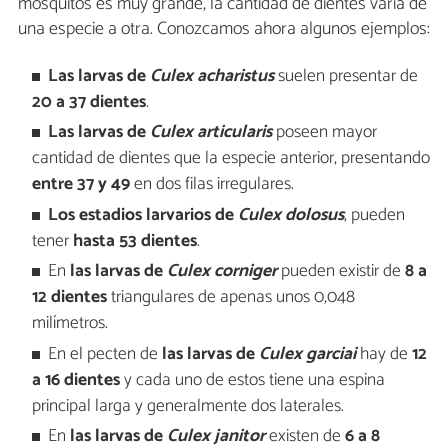
mosquitos es muy grande, la cantidad de dientes varía de
una especie a otra. Conozcamos ahora algunos ejemplos:
Las larvas de
Culex acharistus
suelen presentar de
20 a 37 dientes
.
Las larvas de
Culex articularis
poseen mayor
cantidad de dientes que la especie anterior, presentando
entre 37 y 49
en dos filas irregulares.
Los estadios larvarios de
Culex dolosus
, pueden
tener
hasta 53 dientes
.
En
las larvas de
Culex corniger
pueden existir de
8 a
12 dientes
triangulares de apenas unos 0,048
milímetros.
En el pecten de
las larvas de
Culex garciai
hay de
12
a 16 dientes
y cada uno de estos tiene una espina
principal larga y generalmente dos laterales.
En
las larvas de
Culex janitor
existen de
6 a 8