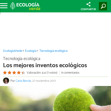
COMPARTIR
EcologíaVerde
Ecología
Tecnología ecológica
Tecnología ecológica
Los mejores inventos ecológicos
Valoración: 4.4 (7 votos)
9 comentarios
Por
Carla Borràs
.
27 noviembre 2017