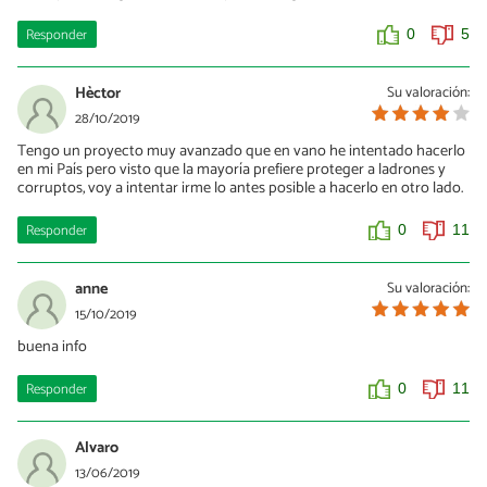
Responder
0
5
Hèctor
Su valoración:
28/10/2019
Tengo un proyecto muy avanzado que en vano he intentado hacerlo
en mi País pero visto que la mayoría prefiere proteger a ladrones y
corruptos, voy a intentar irme lo antes posible a hacerlo en otro lado.
Responder
0
11
anne
Su valoración:
15/10/2019
buena info
Responder
0
11
Alvaro
13/06/2019