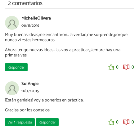
2 comentarios
MichelleOlivera
06/11/2016
Muy buenas ideas,me encantaron.. la verdad,me sorprende,porque
nunca ví estas hermosuras..
Ahora tengo nuevas ideas.. las voy a practicar,siempre hay una
primera ves.
Responder
0
0
SolAngie
11/07/2015
¡Están geniales! voy a ponerlos en práctica.
Gracias por los consejos.
Ver
1
respuesta
Responder
0
0
Ana Isan