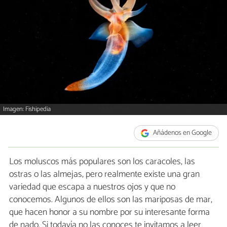
Imagen: Fishipedia
Añádenos en Google
Los moluscos más populares son los caracoles, las
ostras o las almejas, pero realmente existe una gran
variedad que escapa a nuestros ojos y que no
conocemos. Algunos de ellos son las mariposas de mar,
que hacen honor a su nombre por su interesante forma
de nado. Si todavía no las conoces te invitamos a leer