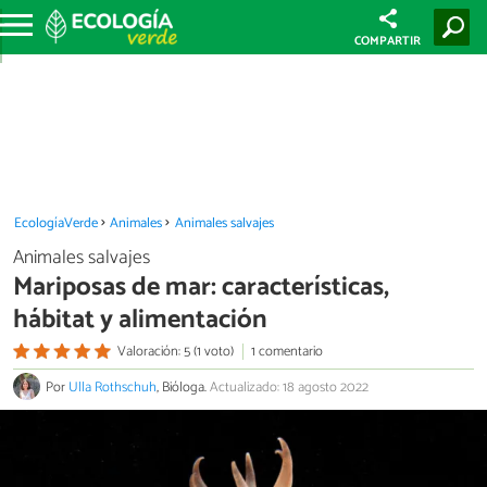
COMPARTIR
EcologíaVerde
Animales
Animales salvajes
Animales salvajes
Mariposas de mar: características,
hábitat y alimentación
Valoración: 5 (1 voto)
1 comentario
Por
Ulla Rothschuh
, Bióloga.
Actualizado: 18 agosto 2022