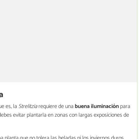
a
e es, la
Strelitzia
requiere de una
buena iluminación
para
ebes evitar plantarla en zonas con largas exposiciones de
 planta que no tolera las heladas ni los inviernos duros,