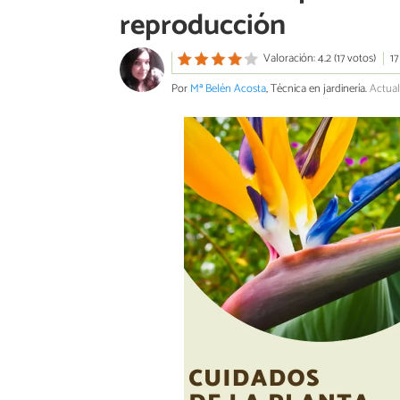
reproducción
Valoración: 4.2 (17 votos)
17
Por
Mª Belén Acosta
, Técnica en jardinería.
Actual