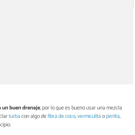
a un buen drenaje
, por lo que es bueno usar una mezcla
clar
turba
con algo de
fibra de coco
,
vermiculita
o
perlita
,
ipio.