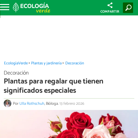
COMPARTIR
EcologíaVerde
Plantas y jardinería
Decoración
Decoración
Plantas para regalar que tienen
significados especiales
Por
Ulla Rothschuh
, Bióloga.
13 febrero 2026