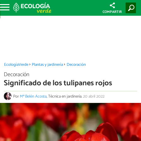
COMPARTIR
EcologíaVerde
Plantas y jardinería
Decoración
Decoración
Significado de los tulipanes rojos
Por
Mª Belén Acosta
, Técnica en jardinería.
20 abril 2022