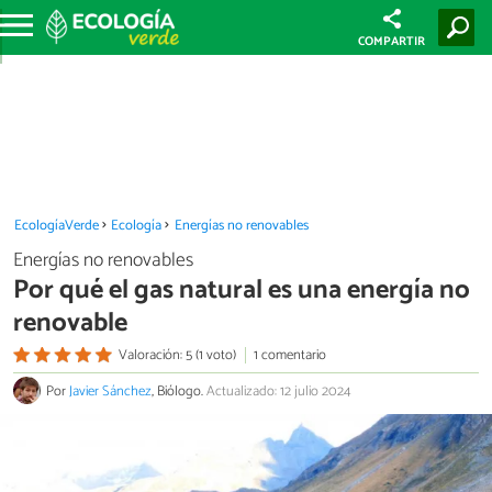
COMPARTIR
EcologíaVerde
Ecología
Energías no renovables
Energías no renovables
Por qué el gas natural es una energía no
renovable
Valoración: 5 (1 voto)
1 comentario
Por
Javier Sánchez
, Biólogo.
Actualizado: 12 julio 2024