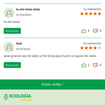
tu ere waza waza
Su valoración:
07/05/2023
tu ere waza
Responder
3
3
itzel
Su valoración:
20/11/2020
wow gracias soy de sexto y me sirvio para hacer un guion de radio
Responder
1
4
Volver arriba ↑