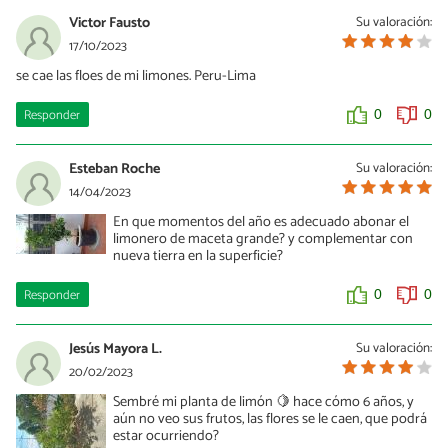
Victor Fausto
Su valoración:
17/10/2023
se cae las floes de mi limones. Peru-Lima
Responder
0
0
Esteban Roche
Su valoración:
14/04/2023
En que momentos del año es adecuado abonar el
limonero de maceta grande? y complementar con
nueva tierra en la superficie?
Responder
0
0
Jesús Mayora L.
Su valoración:
20/02/2023
Sembré mi planta de limón 🍋 hace cómo 6 años, y
aún no veo sus frutos, las flores se le caen, que podrá
estar ocurriendo?