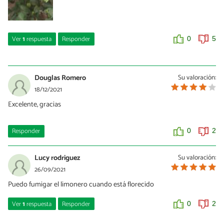
Ver
1
respuesta
Responder
0
5
Juan Carlos
14/02/2023
Douglas Romero
Su valoración:
Tengo entendido que se llama muerte descendiente se ve mucho
18/12/2021
en cultivos de cafe
Excelente, gracias
0
1
Responder
0
2
Lucy rodriguez
Su valoración:
26/09/2021
Puedo fumigar el limonero cuando está florecido
Ver
1
respuesta
Responder
0
2