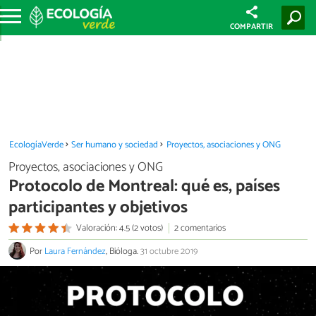
COMPARTIR
EcologíaVerde
Ser humano y sociedad
Proyectos, asociaciones y ONG
Proyectos, asociaciones y ONG
Protocolo de Montreal: qué es, países
participantes y objetivos
Valoración: 4.5 (2 votos)
2 comentarios
Por
Laura Fernández
, Bióloga.
31 octubre 2019