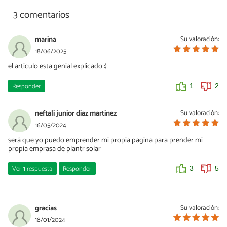
3 comentarios
marina
Su valoración:
18/06/2025
el articulo esta genial explicado :)
Responder
1
2
neftali junior diaz martinez
Su valoración:
16/05/2024
será que yo puedo emprender mi propia pagina para prender mi
propia emprasa de plantr solar
Ver
1
respuesta
Responder
3
5
rebeca
09/05/2025
gracias
Su valoración:
si te lo propones,claro que si
18/01/2024