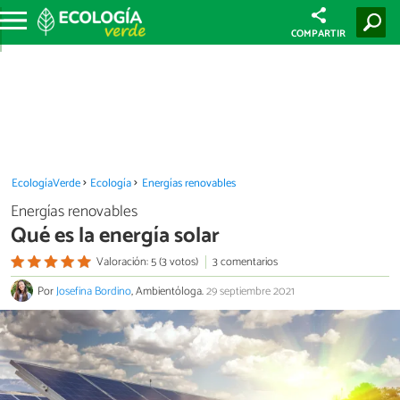
COMPARTIR
EcologíaVerde
Ecología
Energías renovables
Energías renovables
Qué es la energía solar
Valoración: 5 (3 votos)
3 comentarios
Por
Josefina Bordino
, Ambientóloga.
29 septiembre 2021