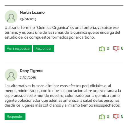
Ana Isan
27/06/2016
Martin Lozano
Hola Judith, quédate entonces con el concepto de química
23/01/2015
sustentable. Un saludo y gracias por comentar : )
Utilizar el termino "Quimica Organica" es una tontería, ya existe ese
termino y es para una de las ramas de la quimica que se encarga del
0
0
estudio de los compuestos formados por el carbono.
Ver
1
respuesta
Responder
0
8
Ana Isan
23/01/2015
Dany Tigrero
Hola Martin,
21/01/2015
Buena apreciación, gracias por comentar.
Las alternativas buscan eliminar esos efectos perjudiciales o, al
menos, minimizarlos, con lo que su aportación abre una ventana a la
esperanza, en este mundo nuestro, colonizado por la química como
0
0
agente polucionador que además amenaza la salud de las personas
desde los lugares más cotidianos y al mismo tiempo insospechados.
Responder
0
5