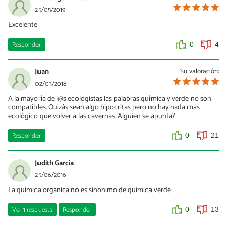
25/05/2019
Excelente
Responder
0
4
Juan
Su valoración:
02/03/2018
A la mayoría de l@s ecologistas las palabras química y verde no son
compatibles. Quizás sean algo hipocritas pero no hay nada más
ecológico que volver a las cavernas. Alguien se apunta?
Responder
0
21
Judith García
25/06/2016
La quimica organica no es sinonimo de quimica verde
Ver
1
respuesta
Responder
0
13