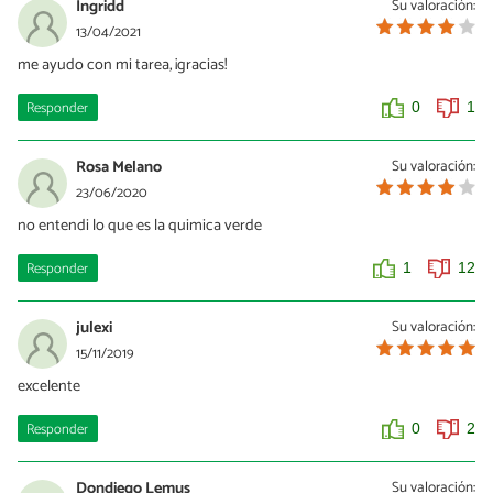
Ingridd
Su valoración:
13/04/2021
me ayudo con mi tarea, ¡gracias!
Responder
0
1
Rosa Melano
Su valoración:
23/06/2020
no entendi lo que es la quimica verde
Responder
1
12
julexi
Su valoración:
15/11/2019
excelente
Responder
0
2
Dondiego Lemus
Su valoración: