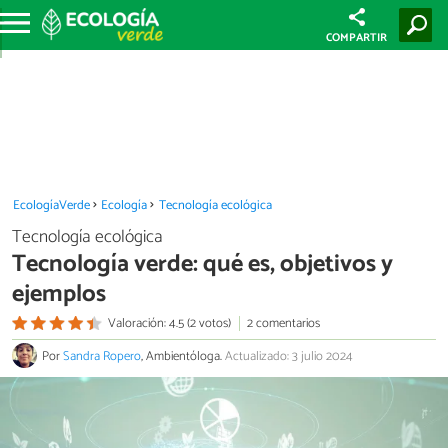
COMPARTIR
EcologíaVerde
Ecología
Tecnología ecológica
Tecnología ecológica
Tecnología verde: qué es, objetivos y
ejemplos
Valoración: 4.5 (2 votos)
2 comentarios
Por
Sandra Ropero
, Ambientóloga.
Actualizado: 3 julio 2024