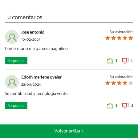
2 comentarios
Jose antonio
Su valoración:
10/02/2025
Comemtario me parece magnifico
Responder
1
1
Edoth marlene ovelar
Su valoración:
22/04/2024
Sostentibilidad y tecnología verde
Responder
1
3
Volver arriba ↑