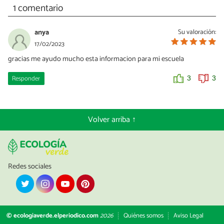
1 comentario
anya
Su valoración:
17/02/2023
gracias me ayudo mucho esta informacion para mi escuela
Responder
3
3
Volver arriba ↑
Redes sociales
© ecologiaverde.elperiodico.com
2026
Quiénes somos
Aviso Legal