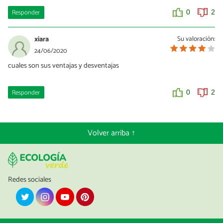
Responder
0
2
xiara
Su valoración:
24/06/2020
cuales son sus ventajas y desventajas
Responder
0
2
Volver arriba ↑
Redes sociales