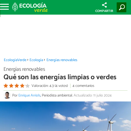
COMPARTIR
EcologíaVerde
Ecología
Energías renovables
Energías renovables
Qué son las energías limpias o verdes
Valoración: 4.3 (4 votos)
4 comentarios
Por
Enrique Arriols
, Periodista ambiental.
Actualizado: 11 julio 2024