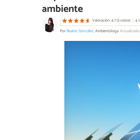
ambiente
Valoración: 4.7 (3 votos)
4 
Por
Beatriz González
, Ambientóloga.
Actualizado