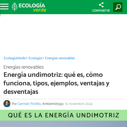
COMPARTIR
EcologíaVerde
Ecología
Energías renovables
Energías renovables
Energía undimotriz: qué es, cómo
funciona, tipos, ejemplos, ventajas y
desventajas
Por
Germán Portillo
, Ambientólogo.
15 noviembre 2024