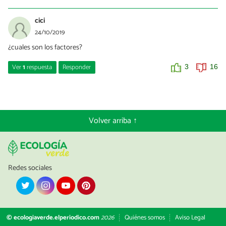
cici
24/10/2019
¿cuales son los factores?
Ver
1
respuesta
Responder
3
16
melany
08/12/2019
son muchos
Volver arriba ↑
0
1
Redes sociales
© ecologiaverde.elperiodico.com
2026
Quiénes somos
Aviso Legal