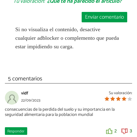
Tu valoración:
¿Qué te ha parecido el artículo?
Enviar comentario
Si no visualiza el contenido, desactive
cualquier adblocker o complemento que pueda
estar impidiendo su carga.
5 comentarios
vidf
Su valoración:
22/09/2023
consecuencias de la perdida del suelo y su importancia en la
seguridad alimentaria para la poblacion mundial
Responder
2
3