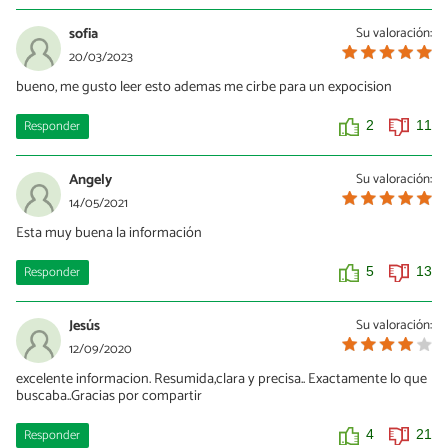
sofia
Su valoración:
20/03/2023
bueno, me gusto leer esto ademas me cirbe para un expocision
Responder
2
11
Angely
Su valoración:
14/05/2021
Esta muy buena la información
Responder
5
13
Jesús
Su valoración:
12/09/2020
excelente informacion. Resumida,clara y precisa.. Exactamente lo que
buscaba..Gracias por compartir
Responder
4
21