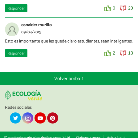
Responder
0
29
osnaider murillo
09/04/2015
Esto es importante que les quede claro estudiantes, sean inteligentes.
Responder
2
13
Volver arriba ↑
Redes sociales
© ecologiaverde.elperiodico.com
2026
Quiénes somos
Aviso Legal