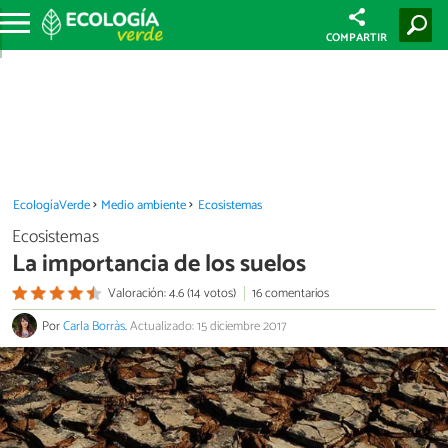
COMPARTIR
EcologíaVerde
Medio ambiente
Ecosistemas
Ecosistemas
La importancia de los suelos
Valoración: 4.6 (14 votos)
16 comentarios
Por
Carla Borràs
.
Actualizado: 15 diciembre 2017