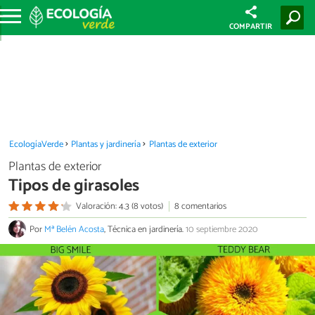
COMPARTIR
EcologíaVerde
Plantas y jardinería
Plantas de exterior
Plantas de exterior
Tipos de girasoles
Valoración: 4.3 (8 votos)
8 comentarios
Por
Mª Belén Acosta
, Técnica en jardinería.
10 septiembre 2020