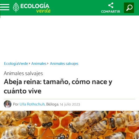
COMPARTIR
EcologíaVerde
Animales
Animales salvajes
Animales salvajes
Abeja reina: tamaño, cómo nace y
cuánto vive
Por
Ulla Rothschuh
, Bióloga.
14 julio 2023