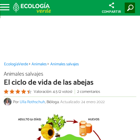
COMPARTIR
EcologíaVerde
Animales
Animales salvajes
Animales salvajes
El ciclo de vida de las abejas
Valoración: 4.5 (2 votos)
2 comentarios
Por
Ulla Rothschuh
, Bióloga.
Actualizado: 24 enero 2022