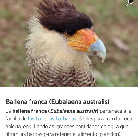
Ballena franca (Eubalaena australis)
La
ballena franca (
Eubalaena australis
)
pertenece a la
familia de
las ballenas barbadas
. Se desplaza con la boca
abierta, engullendo así grandes cantidades de agua que
filtran las barbas para retener el alimento (plancton).