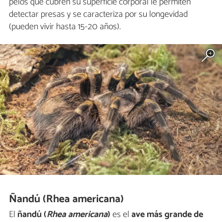
pelos que cubren su superficie corporal le permiten
detectar presas y se caracteriza por su longevidad
(pueden vivir hasta 15-20 años).
Ñandú (Rhea americana)
El
ñandú (
Rhea americana
)
es el
ave más grande de