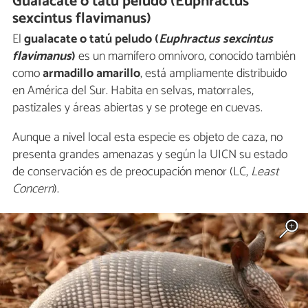
Gualacate o tatú peludo (Euphractus
sexcintus flavimanus)
El
gualacate o tatú peludo (
Euphractus sexcintus
flavimanus
)
es un mamífero omnívoro, conocido también
como
armadillo amarillo
, está ampliamente distribuido
en América del Sur. Habita en selvas, matorrales,
pastizales y áreas abiertas y se protege en cuevas.
Aunque a nivel local esta especie es objeto de caza, no
presenta grandes amenazas y según la UICN su estado
de conservación es de preocupación menor (LC,
Least
Concern
).