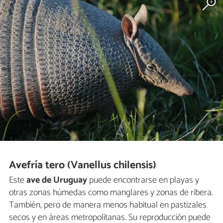
Avefría tero (Vanellus chilensis)
Este
ave de Uruguay
puede encontrarse en playas y
otras zonas húmedas como manglares y zonas de ribera.
También, pero de manera menos habitual en pastizales
secos y en áreas metropolitanas. Su reproducción puede