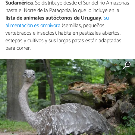
Sudamérica
. Se distribuye desde el Sur del río Amazonas
hasta el Norte de la Patagonia, lo que lo incluye en la
lista de animales autóctonos de Uruguay
.
Su
alimentación es omnívora
(semillas, pequeños
vertebrados e insectos), habita en pastizales abiertos,
estepas y cultivos y sus largas patas están adaptadas
para correr.