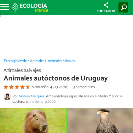
COMPARTIR
EcologíaVerde
Animales
Animales salvajes
Animales salvajes
Animales autóctonos de Uruguay
Valoración: 4.7 (3 votos)
3 comentarios
Por
Andrea Márquez
, Ambientóloga especializada en el Medio Marino y
Costero.
10 noviembre 2020