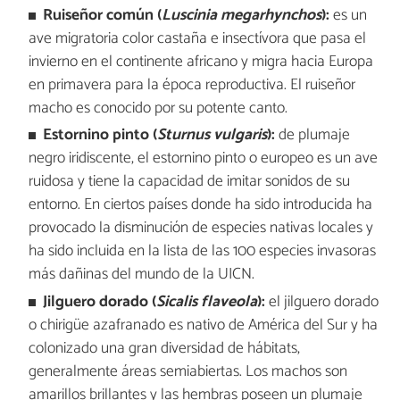
Ruiseñor común (
Luscinia megarhynchos
):
es un
ave migratoria color castaña e insectívora que pasa el
invierno en el continente africano y migra hacia Europa
en primavera para la época reproductiva. El ruiseñor
macho es conocido por su potente canto.
Estornino pinto (
Sturnus vulgaris
):
de plumaje
negro iridiscente, el estornino pinto o europeo es un ave
ruidosa y tiene la capacidad de imitar sonidos de su
entorno. En ciertos países donde ha sido introducida ha
provocado la disminución de especies nativas locales y
ha sido incluida en la lista de las 100 especies invasoras
más dañinas del mundo de la UICN.
Jilguero dorado (
Sicalis flaveola
):
el jilguero dorado
o chirigüe azafranado es nativo de América del Sur y ha
colonizado una gran diversidad de hábitats,
generalmente áreas semiabiertas. Los machos son
amarillos brillantes y las hembras poseen un plumaje