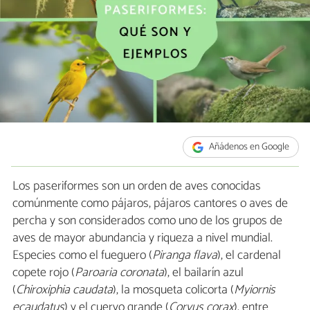
Añádenos en Google
Los paseriformes son un orden de aves conocidas
comúnmente como pájaros, pájaros cantores o aves de
percha y son considerados como uno de los grupos de
aves de mayor abundancia y riqueza a nivel mundial.
Especies como el fueguero (
Piranga flava
), el cardenal
copete rojo (
Paroaria coronata
), el bailarín azul
(
Chiroxiphia caudata
), la mosqueta colicorta (
Myiornis
ecaudatus
) y el cuervo grande (
Corvus corax
), entre