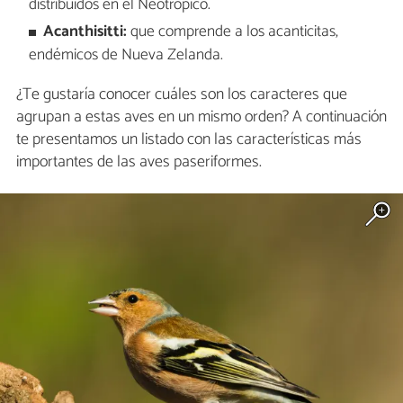
distribuidos en el Neotrópico.
Acanthisitti:
que comprende a los acanticitas,
endémicos de Nueva Zelanda.
¿Te gustaría conocer cuáles son los caracteres que
agrupan a estas aves en un mismo orden? A continuación
te presentamos un listado con las características más
importantes de las aves paseriformes.