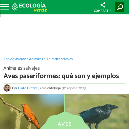
COMPARTIR
EcologíaVerde
Animales
Animales salvajes
Animales salvajes
Aves paseriformes: qué son y ejemplos
Por
Giulia Graziati
, Ambientóloga.
30 agosto 2023